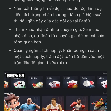
Nắm bắt thông tin về đội: Theo dõi đội hình dự
kiến, tình trạng chấn thương, đánh giá hiệu suất
thi đấu gần đây của các đội có tại Bet69.
Tham khảo nhận định từ chuyên gia: Xem các
nhận định, dự đoán từ chuyên gia để có cái nhìn
tổng quan hơn.
Quản lý ngân sách hợp lý: Phân bổ ngân sách
một cách hợp lý, tránh đặt toàn bộ tiền vào một
trận đấu để giảm thiểu rủi ro.