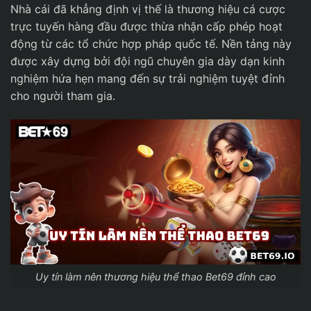
Nhà cái đã khẳng định vị thế là thương hiệu cá cược
trực tuyến hàng đầu được thừa nhận cấp phép hoạt
động từ các tổ chức hợp pháp quốc tế. Nền tảng này
được xây dựng bởi đội ngũ chuyên gia dày dạn kinh
nghiệm hứa hẹn mang đến sự trải nghiệm tuyệt đỉnh
cho người tham gia.
Uy tín làm nên thương hiệu thể thao Bet69 đỉnh cao