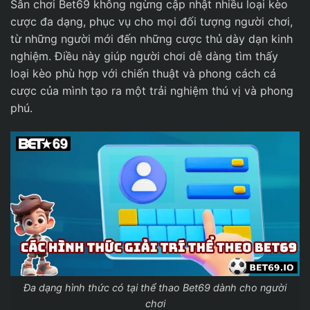
Sân chơi Bet69 không ngừng cập nhật nhiều loại kèo
cược đa dạng, phục vụ cho mọi đối tượng người chơi,
từ những người mới đến những cược thủ dày dạn kinh
nghiệm. Điều này giúp người chơi dễ dàng tìm thấy
loại kèo phù hợp với chiến thuật và phong cách cá
cược của mình tạo ra một trải nghiệm thú vị và phong
phú.
Đa dạng hình thức có tại thể thao Bet69 dành cho người
chơi