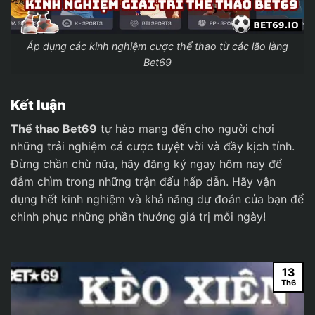
Áp dụng các kinh nghiệm cược thể thao từ các lão làng
Bet69
Kết luận
Thể thao Bet69
tự hào mang đến cho người chơi
những trải nghiệm cá cược tuyệt vời và đầy kịch tính.
Đừng chần chừ nữa, hãy đăng ký ngay hôm nay để
đắm chìm trong những trận đấu hấp dẫn. Hãy vận
dụng hết kinh nghiệm và khả năng dự đoán của bạn để
chinh phục những phần thưởng giá trị mỗi ngày!
13
Th6