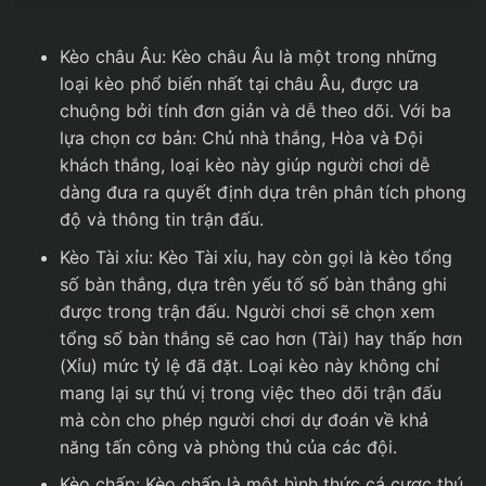
Kèo châu Âu: Kèo châu Âu là một trong những
loại kèo phổ biến nhất tại châu Âu, được ưa
chuộng bởi tính đơn giản và dễ theo dõi. Với ba
lựa chọn cơ bản: Chủ nhà thắng, Hòa và Đội
khách thắng, loại kèo này giúp người chơi dễ
dàng đưa ra quyết định dựa trên phân tích phong
độ và thông tin trận đấu.
Kèo Tài xỉu: Kèo Tài xỉu, hay còn gọi là kèo tổng
số bàn thắng, dựa trên yếu tố số bàn thắng ghi
được trong trận đấu. Người chơi sẽ chọn xem
tổng số bàn thắng sẽ cao hơn (Tài) hay thấp hơn
(Xỉu) mức tỷ lệ đã đặt. Loại kèo này không chỉ
mang lại sự thú vị trong việc theo dõi trận đấu
mà còn cho phép người chơi dự đoán về khả
năng tấn công và phòng thủ của các đội.
Kèo chấp: Kèo chấp là một hình thức cá cược thú