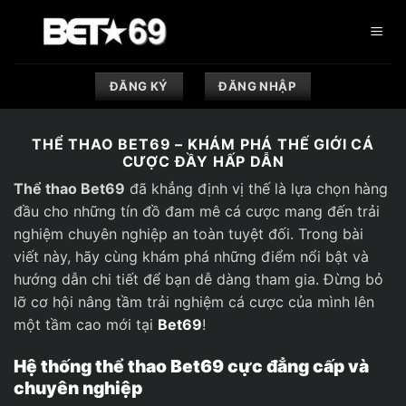
Bỏ
qua
nội
dung
ĐĂNG KÝ
ĐĂNG NHẬP
THỂ THAO BET69 – KHÁM PHÁ THẾ GIỚI CÁ
CƯỢC ĐẦY HẤP DẪN
Thể thao Bet69
đã khẳng định vị thế là lựa chọn hàng
đầu cho những tín đồ đam mê cá cược mang đến trải
nghiệm chuyên nghiệp an toàn tuyệt đối. Trong bài
viết này, hãy cùng khám phá những điểm nổi bật và
hướng dẫn chi tiết để bạn dễ dàng tham gia. Đừng bỏ
lỡ cơ hội nâng tầm trải nghiệm cá cược của mình lên
một tầm cao mới tại
Bet69
!
Hệ thống thể thao Bet69 cực đẳng cấp và
chuyên nghiệp