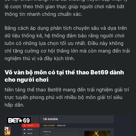
lệ cược theo thời gian thực giúp người chơi nắm bắt
thông tin nhanh chóng chuẩn xác.
Bằng cách áp dụng phân tích chuyên sâu và dựa trên
dữ liệu thống kê, hệ thống đảm bảo rằng người chơi
luôn có những lựa chọn tối ưu nhất. Điều này không
chỉ tăng cường cơ hội thắng lớn mà còn mang đến trải
nghiệm thú vị và đầy kịch tính.
Vô vàn bộ môn có tại thể thao Bet69 dành
cho người chơi
Nền tảng thể thao Bet69 mang đến trải nghiệm giải trí
trực tuyến phong phú với nhiều bộ môn giải trí siêu
hấp dẫn.