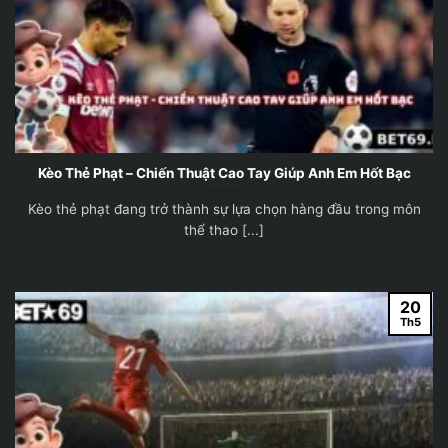
Kèo Thẻ Phạt – Chiến Thuật Cao Tay Giúp Anh Em Hốt Bạc
Kèo thẻ phạt đang trở thành sự lựa chọn hàng đầu trong môn
thể thao [...]
20
Th5