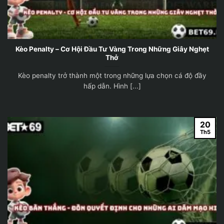
Kèo Penalty – Cơ Hội Đầu Tư Vàng Trong Những Giây Nghẹt
Thở
Kèo penalty trở thành một trong những lựa chọn cá độ đầy
hấp dẫn. Hình [...]
20
Th5