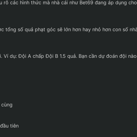
ểu rõ các hình thức mà nhà cái như Bet69 đang áp dụng cho 
c tổng số quả phạt góc sẽ lớn hơn hay nhỏ hơn con số nhà c
. Ví dụ: Đội A chấp Đội B 1.5 quả. Bạn cần dự đoán đội nà
i cùng
đầu tiên