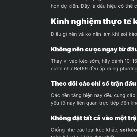
hơn dự kiến. Đây là dấu hiệu có thể 
Kinh nghiệm thực tế k
Điều gì nên và ko nên làm khi soi kè
Không nên cược ngay từ đầ
Thay vì vào kèo sớm, hãy dành 10–15 
cược như Bet69 đều áp dụng phương 
Theo dõi các chỉ số trận đấu
Các nền tảng hiện nay đều cung cấp d
yếu tố này liên quan trực tiếp đến k
Không đặt tất cả vào một tr
Giống như các loại kèo khác,
soi kè