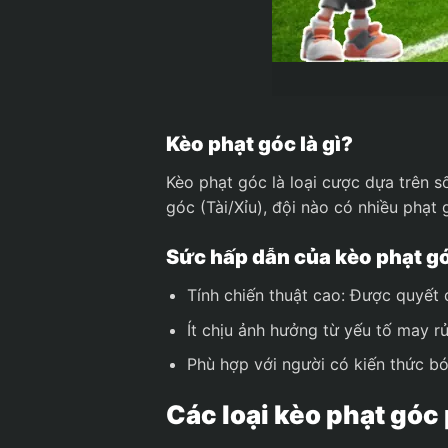
Kèo phạt góc là gì?
Kèo phạt góc là loại cược dựa trên s
góc (Tài/Xỉu), đội nào có nhiều phạt
Sức hấp dẫn của kèo phạt g
Tính chiến thuật cao: Được quyết đ
Ít chịu ảnh hưởng từ yếu tố may rủ
Phù hợp với người có kiến thức bón
Các loại kèo phạt góc