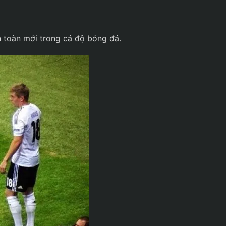
 toàn mới trong cá độ bóng đá.