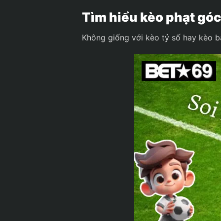
Tìm hiểu kèo phạt góc 
Không giống với kèo tỷ số hay kèo 