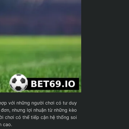
 hợp với những người chơi có tư duy
c đơn, nhưng lợi nhuận từ những kèo
ời chơi có thể tiếp cận hệ thống soi
h cao.