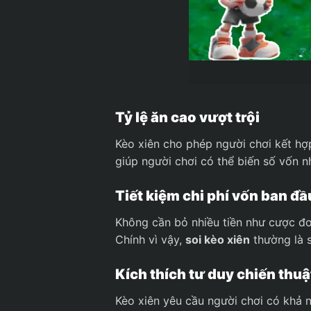
Tỷ lệ ăn cao vượt trội
Kèo xiên cho phép người chơi kết hợ
giúp người chơi có thể biến số vốn n
Tiết kiệm chi phí vốn ban đầ
Không cần bỏ nhiều tiền như cược đơn
Chính vì vậy,
soi kèo xiên
thường là s
Kích thích tư duy chiến thuậ
Kèo xiên yêu cầu người chơi có khả n