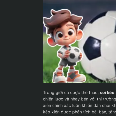
Trong giới cá cược thể thao,
soi kèo
chiến lược và nhạy bén với thị trườn
xiên chính xác luôn khiến dân chơi k
kèo xiên được phân tích bài bản, tăng