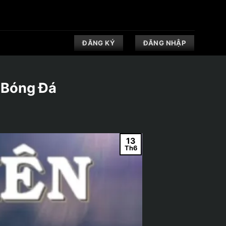
ĐĂNG KÝ
ĐĂNG NHẬP
 Bóng Đá
13
Th6