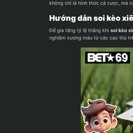
không chỉ là hình thức cá cược, mà c
Hướng dẫn soi kèo xiê
Để gia tăng tỷ lệ thắng khi
soi kèo x
nghiệm xương máu từ các cao thủ tr