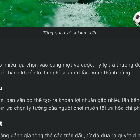
Tổng quan về soi kèo xiên
p nhiều lựa chọn vào cùng một vé cược. Tỷ lệ trả thưởng đ
hỏ thành khoản lời lớn chỉ sau một lần cược thành công.
u
, bạn vẫn có thể tạo ra khoản lợi nhuận gấp nhiều lần bằn
ự lựa chọn lý tưởng của người chơi muốn tối ưu hóa chi phí
t
ăng đánh giá tổng thể các trận đấu, từ đó đưa ra quyết đị