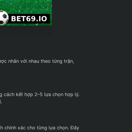
ược nhân với nhau theo từng trận,
g cách kết hợp 2–5 lựa chọn hợp lý.
.
nh chính xác cho từng lựa chọn. Đây