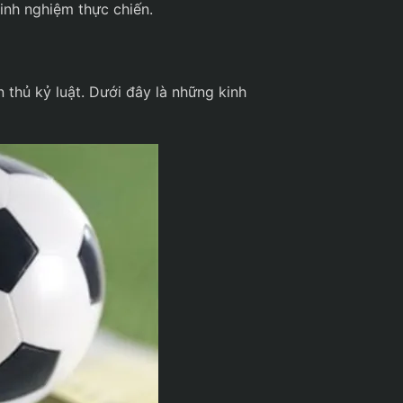
kinh nghiệm thực chiến.
 thủ kỷ luật. Dưới đây là những kinh