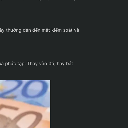
 này thường dẫn đến mất kiểm soát và
uá phức tạp. Thay vào đó, hãy bắt