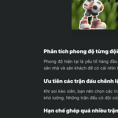
Phân tích phong độ từng độ
Phong độ hiện tại là yếu tố hàng đầu
sân nhà và sân khách để có cái nhìn 
Ưu tiên các trận đấu chênh l
Khi soi kèo xiên, bạn nên chọn các tr
khó lường. Những trận đấu có đội cử
Hạn chế ghép quá nhiều trậ