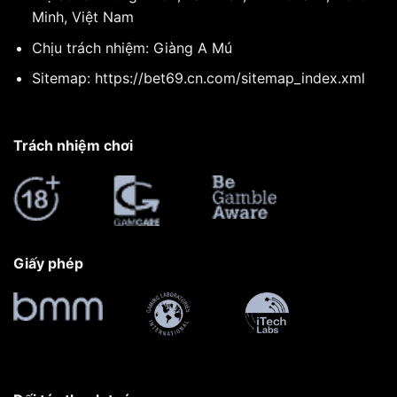
Minh, Việt Nam
Chịu trách nhiệm:
Giàng A Mú
Sitemap:
https://bet69.cn.com/sitemap_index.xml
Trách nhiệm chơi
Giấy phép