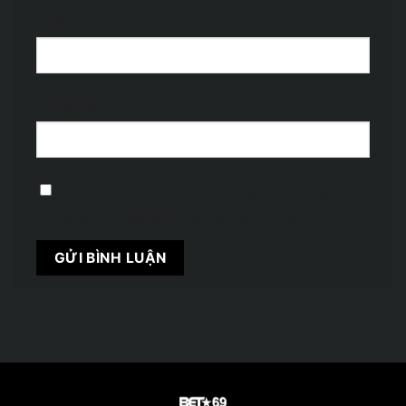
Email
*
Trang web
Lưu tên của tôi, email, và trang web trong trình
duyệt này cho lần bình luận kế tiếp của tôi.