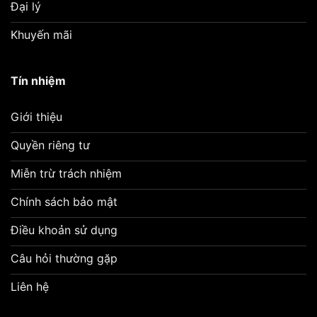
Đại lý
Khuyến mãi
Tín nhiệm
Giới thiệu
Quyền riêng tư
Miễn trừ trách nhiệm
Chính sách bảo mật
Điều khoản sử dụng
Câu hỏi thường gặp
Liên hệ