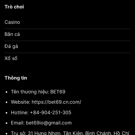
Trò chơi
Casino
Bắn cá
Đá gà
Xổ số
Thông tin
Tên thương hiệu: BET69
Website:
https://bet69.cn.com/
Hotline: +84-904-251-305
Email:
bet69io@gmail.com
Trụ sở: 31 Hưng Nhơn, Tân Kiên, Bình Chánh, Hồ Chí